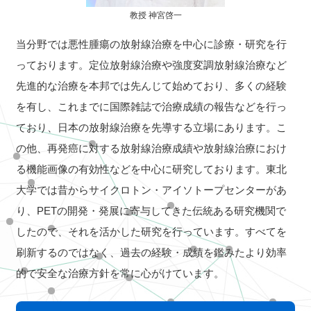
教授 神宮啓一
当分野では悪性腫瘍の放射線治療を中心に診療・研究を行
っております。定位放射線治療や強度変調放射線治療など
先進的な治療を本邦では先んじて始めており、多くの経験
を有し、これまでに国際雑誌で治療成績の報告などを行っ
ており、日本の放射線治療を先導する立場にあります。こ
の他、再発癌に対する放射線治療成績や放射線治療におけ
る機能画像の有効性などを中心に研究しております。東北
大学では昔からサイクロトン・アイソトープセンターがあ
り、PETの開発・発展に寄与してきた伝統ある研究機関で
したので、それを活かした研究を行っています。すべてを
刷新するのではなく、過去の経験・成績を鑑みたより効率
的で安全な治療方針を常に心がけています。